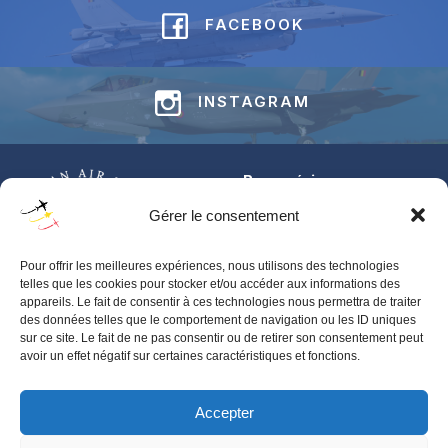
FACEBOOK
INSTAGRAM
Base aérienne
Jean-Offenberg
Gérer le consentement
Route Charlemagne 191
5620 Florennes
Pour offrir les meilleures expériences, nous utilisons des technologies
BELGIUM
telles que les cookies pour stocker et/ou accéder aux informations des
appareils. Le fait de consentir à ces technologies nous permettra de traiter
Pour toute information générale concernant les BAFDAYS,
des données telles que le comportement de navigation ou les ID uniques
contactez‑nous via notre
contact form
.
sur ce site. Le fait de ne pas consentir ou de retirer son consentement peut
avoir un effet négatif sur certaines caractéristiques et fonctions.
Pour toute demande d’accréditation presse, merci de contacter
BAFS-IPR-PRESS@mil.be
Accepter
Terms and Conditions