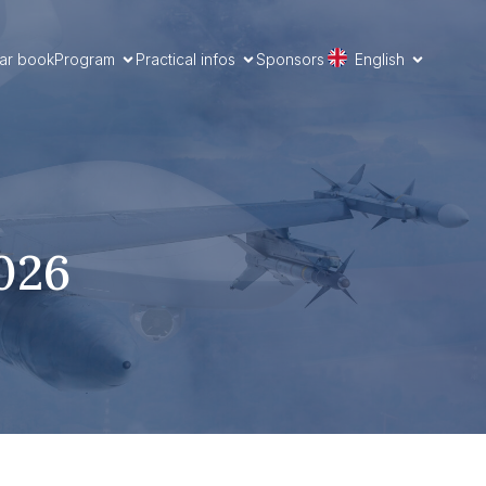
ar book
Program
Practical infos
Sponsors
English
026