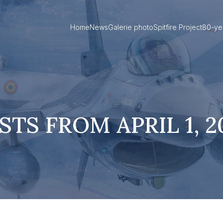
Home
News
Galerie photo
Spitfire Project
80-ye
STS FROM APRIL 1, 2