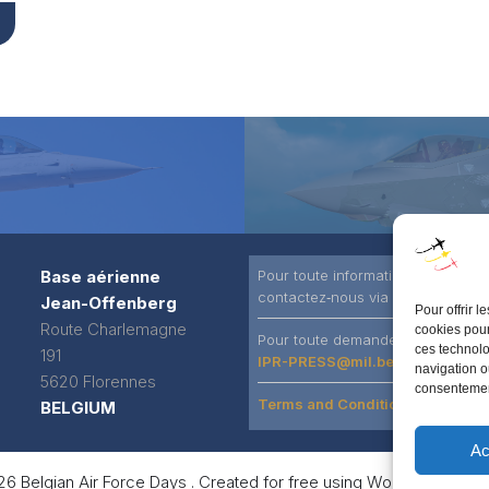
Base aérienne
Pour toute information générale
contactez‑nous via notre
contact
Jean-Offenberg
Pour offrir 
Route Charlemagne
cookies pour
Pour toute demande d’accréditat
ces technolo
191
IPR-PRESS@mil.be
navigation ou
5620 Florennes
consentement
Terms and Conditions
BELGIUM
Ac
6 Belgian Air Force Days . Created for free using WordPress and