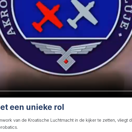
t een unieke rol
mwork van de Kroatische Luchtmacht in de kijker te zetten, vliegt 
robatics.