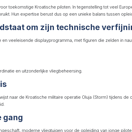
n voor toekomstige Kroatische piloten. In tegenstelling tot veel E
ruikt. Hun expertise berust dus op een unieke balans tussen oplei
staat om zijn technische verfijn
en veeleisende displayprogramma, met figuren die zelden in nau
inatie en uitzonderlijke vliegbeheersing.
is
jst naar de Kroatische militaire operatie Oluja (Storm) tijdens de
id.
e gang
angeschaft, moderne vliegtuigen voor de opleiding van jonge pilote