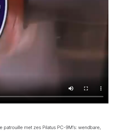
de patrouille met zes Pilatus PC-9M’s: wendbare,