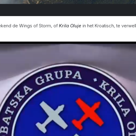
kend de Wings of Storm, of
Krila Oluje
in het Kroatisch, te verwe