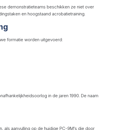
uropese demonstratieteams beschikken ze niet over
dingstaken en hoogstaand acrobatietraining.
ing
we formatie worden uitgevoerd:
 onafhankelijkheidsoorlog in de jaren 1990. De naam
n, als aanvulling op de huidige PC-9M’s die door