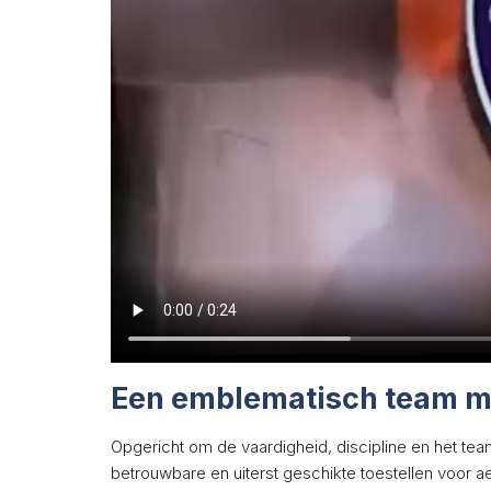
Een emblematisch team me
Opgericht om de vaardigheid, discipline en het tea
betrouwbare en uiterst geschikte toestellen voor ae