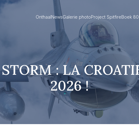
Onthaal
News
Galerie photo
Project Spitfire
Boek 80 
 STORM : LA CROATI
2026 !