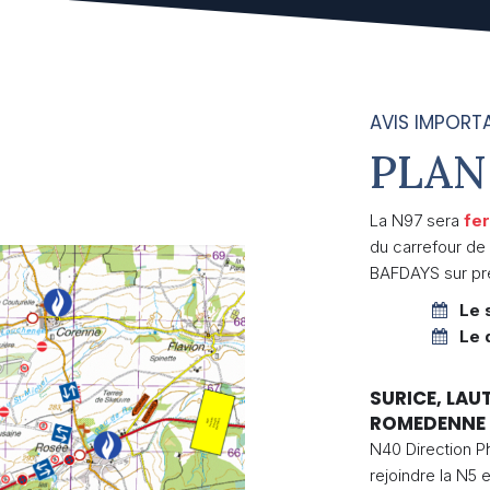
AVIS IMPORT
PLAN
La N97 sera
fe
du carrefour de
BAFDAYS sur pré
Le 
Le 
SURICE, LAU
ROMEDENNE
N40 Direction Ph
rejoindre la N5 