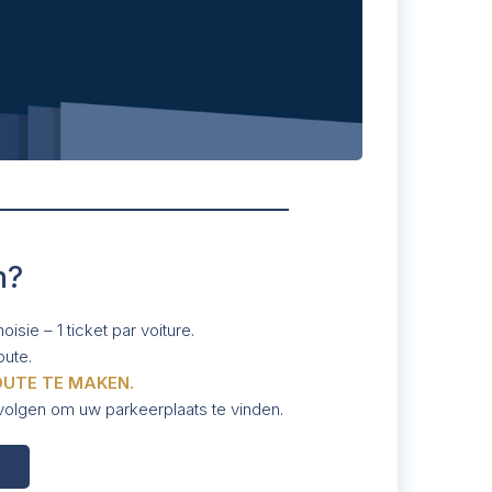
n?
isie – 1 ticket par voiture.
oute.
OUTE TE MAKEN.
volgen om uw parkeerplaats te vinden.
G