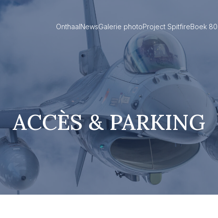
Onthaal
News
Galerie photo
Project Spitfire
Boek 80 
ACCÈS & PARKING