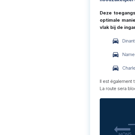
Deze toegangs
optimale manie
vlak bij de inga
Dinan
Namen
Charle
Il est également 
La route sera blo