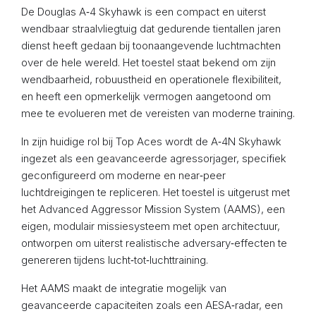
De Douglas A‑4 Skyhawk is een compact en uiterst
wendbaar straalvliegtuig dat gedurende tientallen jaren
dienst heeft gedaan bij toonaangevende luchtmachten
over de hele wereld. Het toestel staat bekend om zijn
wendbaarheid, robuustheid en operationele flexibiliteit,
en heeft een opmerkelijk vermogen aangetoond om
mee te evolueren met de vereisten van moderne training.
In zijn huidige rol bij Top Aces wordt de A‑4N Skyhawk
ingezet als een geavanceerde agressorjager, specifiek
geconfigureerd om moderne en near‑peer
luchtdreigingen te repliceren. Het toestel is uitgerust met
het Advanced Aggressor Mission System (AAMS), een
eigen, modulair missiesysteem met open architectuur,
ontworpen om uiterst realistische adversary‑effecten te
genereren tijdens lucht‑tot‑luchttraining.
Het AAMS maakt de integratie mogelijk van
geavanceerde capaciteiten zoals een AESA‑radar, een