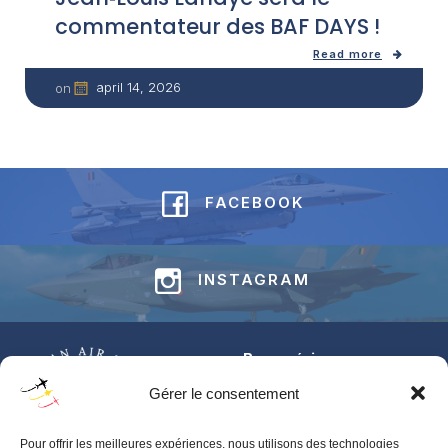
commentateur des BAF DAYS !
Read more
april 14, 2026
on
FACEBOOK
INSTAGRAM
Base aérienne
Jean-Offenberg
Gérer le consentement
Route Charlemagne 191
5620 Florennes
Pour offrir les meilleures expériences, nous utilisons des technologies