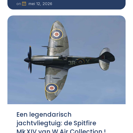
mei 12, 2026
on
Een legendarisch
jachtvliegtuig: de Spitfire
Mk XIV van W Air Collection !