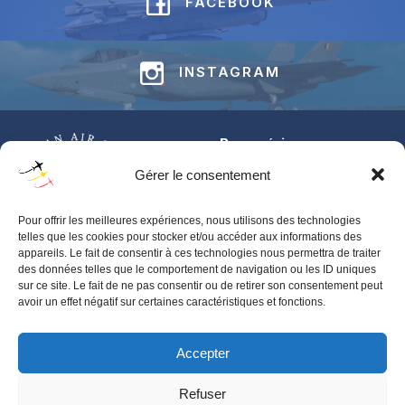
FACEBOOK
INSTAGRAM
Base aérienne
Jean-Offenberg
Gérer le consentement
Route Charlemagne 191
5620 Florennes
Pour offrir les meilleures expériences, nous utilisons des technologies
BELGIUM
telles que les cookies pour stocker et/ou accéder aux informations des
appareils. Le fait de consentir à ces technologies nous permettra de traiter
Pour toute information générale concernant les BAFDAYS,
des données telles que le comportement de navigation ou les ID uniques
contactez‑nous via notre
contactformulier
.
sur ce site. Le fait de ne pas consentir ou de retirer son consentement peut
avoir un effet négatif sur certaines caractéristiques et fonctions.
Pour toute demande d’accréditation presse, merci de contacter
BAFS-IPR-PRESS@mil.be
Accepter
Verkoop en toegangsvoorwaarden
Refuser