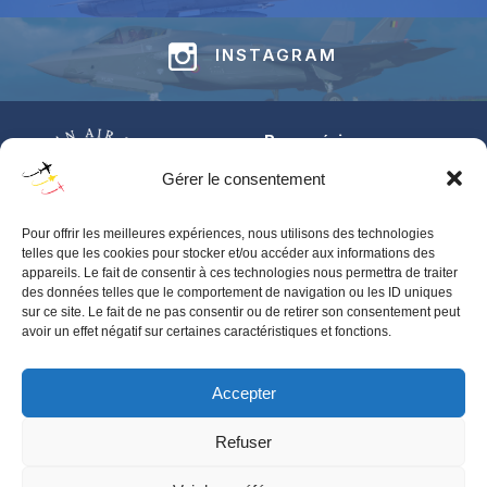
INSTAGRAM
Base aérienne
Jean-Offenberg
Gérer le consentement
Route Charlemagne 191
5620 Florennes
Pour offrir les meilleures expériences, nous utilisons des technologies
BELGIUM
telles que les cookies pour stocker et/ou accéder aux informations des
appareils. Le fait de consentir à ces technologies nous permettra de traiter
Pour toute information générale concernant les BAFDAYS,
des données telles que le comportement de navigation ou les ID uniques
contactez‑nous via notre
contactformulier
.
sur ce site. Le fait de ne pas consentir ou de retirer son consentement peut
avoir un effet négatif sur certaines caractéristiques et fonctions.
Pour toute demande d’accréditation presse, merci de contacter
BAFS-IPR-PRESS@mil.be
Accepter
Verkoop en toegangsvoorwaarden
Refuser
© 2026 Belgian Air Force Days . Created for free using