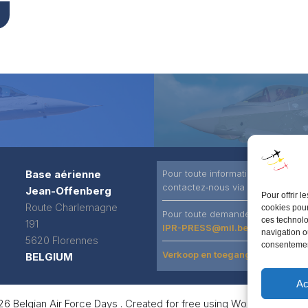
Base aérienne
Pour toute information générale
contactez‑nous via notre
contact
Jean-Offenberg
Pour offrir 
Route Charlemagne
cookies pour
Pour toute demande d’accréditat
ces technolo
191
IPR-PRESS@mil.be
navigation ou
5620 Florennes
consentement
Verkoop en toegangsvoorwaard
BELGIUM
Ac
6 Belgian Air Force Days . Created for free using WordPress and