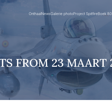
Onthaal
News
Galerie photo
Project Spitfire
Boek 80 
TS FROM 23 MAART 