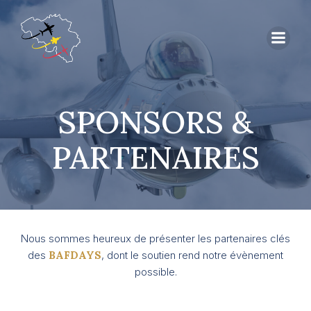
SPONSORS &
PARTENAIRES
Nous sommes heureux de présenter les partenaires clés
des
BAFDAYS
, dont le soutien rend notre évènement
possible.